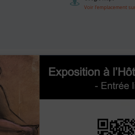

Voir l’emplacement s